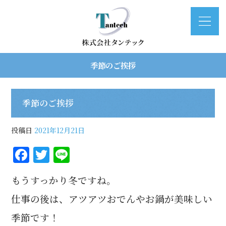
季節のご挨拶
季節のご挨拶
投稿日
2021年12月21日
F
T
Li
a
w
n
もうすっかり冬ですね。
c
it
e
e
te
仕事の後は、アツアツおでんやお鍋が美味しい
b
r
季節です！