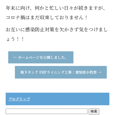
o
年末に向け、何かと忙しい日々が続きますが、
o
コロナ禍はまだ収束しておりません！
k
お互いに感染防止対策を欠かさず気をつけまし
ょう！！
←
ホームページを公開しました。
地下タンク FRPライニング工事：愛知県小牧市
→
ブログトップ