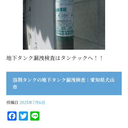
地下タンク漏洩検査はタンテックへ！！
溶剤タンクの地下タンク漏洩検査：愛知県犬山
市
投稿日
2025年7月6日
F
T
Li
a
w
n