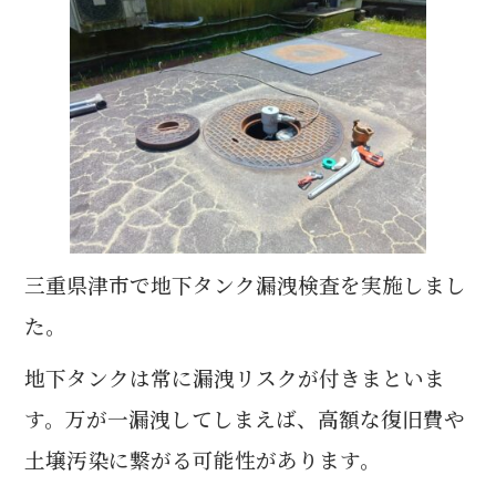
c
it
e
e
te
b
r
o
o
k
三重県津市で地下タンク漏洩検査を実施しまし
た。
地下タンクは常に漏洩リスクが付きまといま
す。
万が一漏洩してしまえば、高額な復旧費や
土壌汚染に繋がる可能性があります。