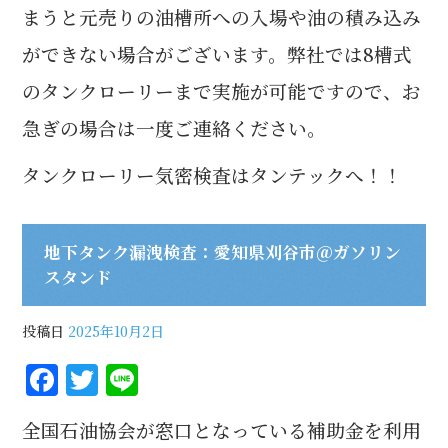
まうと元売りの油槽所への入場や油の積み込み
ができない場合がございます。弊社では8槽式
のタンクローリーまで実施が可能ですので、お
急ぎの場合は一度ご連絡ください。
タンクローリー気密検査はタンテックへ！！
地下タンク漏洩検査：愛知県刈谷市＠ガソリン
スタンド
投稿日
2025年10月2日
F
T
Li
a
w
n
全国石油協会が窓口となっている補助金を利用
c
it
e