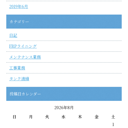
2019年6月
カテゴリー
日記
FRPライニング
メンテナンス業務
工事業務
タンク清掃
投稿日カレンダー
2026年8月
日
月
火
水
木
金
土
1