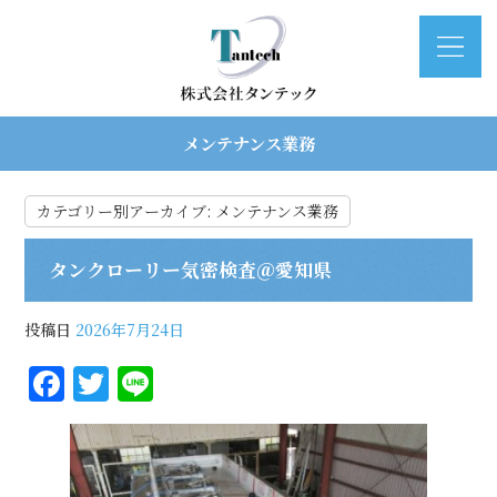
メンテナンス業務
カテゴリー別アーカイブ:
メンテナンス業務
タンクローリー気密検査＠愛知県
投稿日
2026年7月24日
F
T
Li
a
w
n
c
it
e
e
te