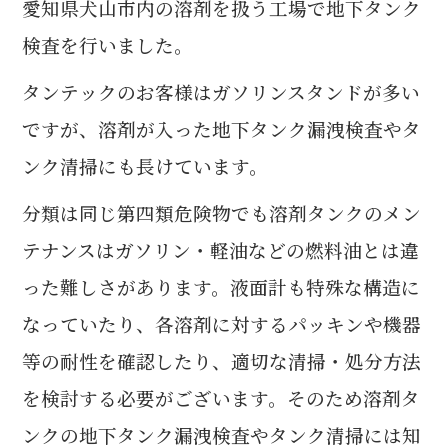
愛知県犬山市内の溶剤を扱う工場で地下タンク
c
it
e
e
te
検査を行いました。
b
r
タンテックのお客様はガソリンスタンドが多い
o
ですが、溶剤が入った地下タンク漏洩検査やタ
o
ンク清掃にも長けています。
k
分類は同じ第四類危険物でも溶剤タンクのメン
テナンスはガソリン・軽油などの燃料油とは違
った難しさがあります。液面計も特殊な構造に
なっていたり、各溶剤に対するパッキンや機器
等の耐性を確認したり、適切な清掃・処分方法
を検討する必要がございます。そのため溶剤タ
ンクの地下タンク漏洩検査やタンク清掃には知