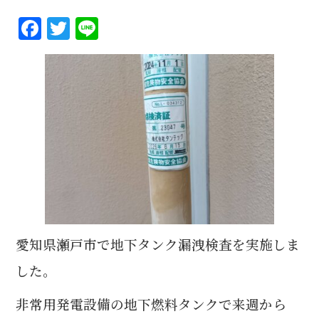
F
T
Li
a
w
n
c
it
e
e
te
b
r
o
o
k
愛知県瀬戸市で地下タンク漏洩検査を実施しま
した。
非常用発電設備の地下燃料タンクで来週から