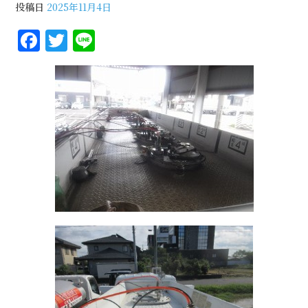
投稿日
2025年11月4日
F
T
Li
a
w
n
c
it
e
e
te
b
r
o
o
k