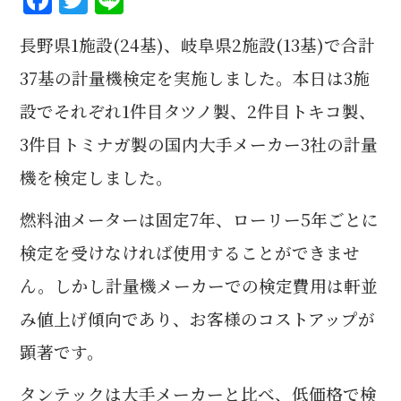
F
T
Li
a
w
n
長野県1施設(24基)、岐阜県2施設(13基)で合計
c
it
e
e
te
37基の計量機検定を実施しました。
本日は3施
b
r
設でそれぞれ1件目タツノ製、2件目トキコ製、
o
3件目トミナガ製の国内大手メーカー3社の計量
o
機を検定しました。
k
燃料油メーターは固定7年、ローリー5年ごとに
検定を受けなければ使用することができませ
ん。しかし
計量機メーカーでの検定費用は軒並
み値上げ傾向であり、お客様のコストアップが
顕著です。
タンテックは大手メーカーと比べ、低価格で検