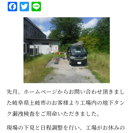
F
T
Li
a
w
n
c
it
e
e
te
b
r
o
o
k
先月、ホームページからお問い合わせ頂きまし
た岐阜県土岐市のお客様より工場内の地下タン
ク漏洩検査をご用命いただきました。
現場の下見と日程調整を行い、工場がお休みの