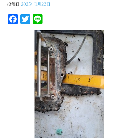
投稿日
2025年1月22日
F
T
Li
a
w
n
c
it
e
e
te
b
r
o
o
k