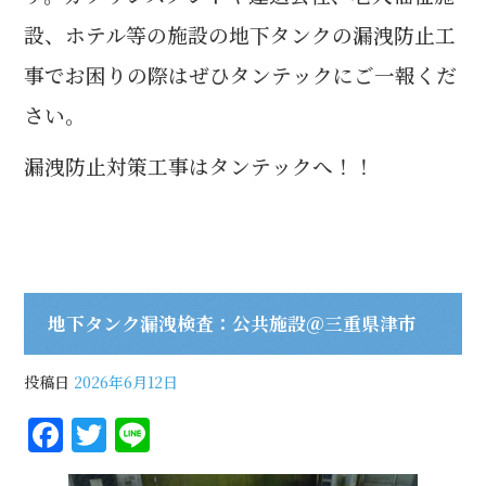
設、ホテル等の施設の地下タンクの漏洩防止工
事でお困りの際はぜひタンテックにご一報くだ
さい。
漏洩防止対策工事はタンテックへ！！
地下タンク漏洩検査：公共施設＠三重県津市
投稿日
2026年6月12日
F
T
Li
a
w
n