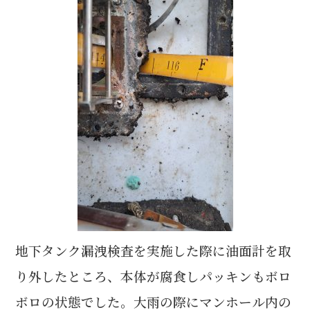
b
r
o
o
k
地下タンク漏洩検査を実施した際に油面計を取
り外したところ、本体が腐食しパッキンもボロ
ボロの状態でした。大雨の際にマンホール内の