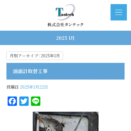
2025 1月
月別アーカイブ:
2025年1月
油面計取替工事
投稿日
2025年1月22日
F
T
Li
a
w
n
c
it
e
e
te