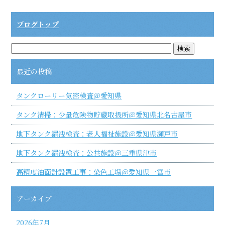
ブログトップ
最近の投稿
タンクローリー気密検査＠愛知県
タンク清掃：少量危険物貯蔵取扱所＠愛知県北名古屋市
地下タンク漏洩検査：老人福祉施設＠愛知県瀬戸市
地下タンク漏洩検査：公共施設＠三重県津市
高精度油面計設置工事：染色工場＠愛知県一宮市
アーカイブ
2026年7月